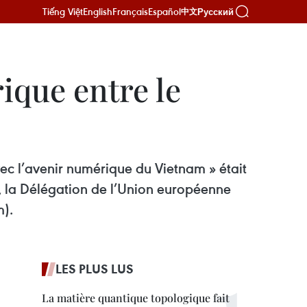
Tiếng Việt
English
Français
Español
Русский
中文
ique entre le
vec l’avenir numérique du Vietnam » était
b, la Délégation de l’Union européenne
).
LES PLUS LUS
La matière quantique topologique fait