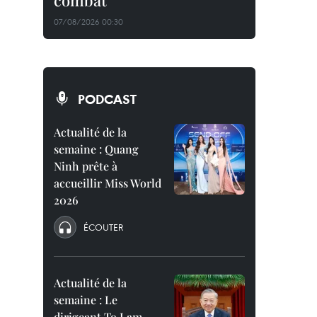
combat
07/08/2026 00:30
PODCAST
Actualité de la
semaine : Quang
Ninh prête à
accueillir Miss World
2026
ÉCOUTER
Actualité de la
semaine : Le
dirigeant To Lam