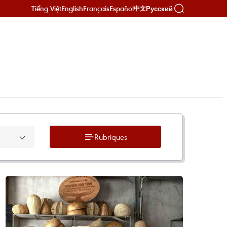
Tiếng Việt
English
Français
Español
Русский
中文
Rubriques