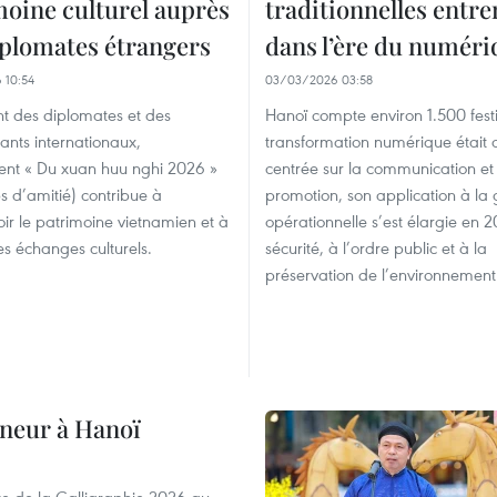
moine culturel auprès
traditionnelles entre
iplomates étrangers
dans l’ère du numéri
 10:54
03/03/2026 03:58
t des diplomates et des
Hanoï compte environ 1.500 festiv
ants internationaux,
transformation numérique était
ent « Du xuan huu nghi 2026 »
centrée sur la communication et 
s d’amitié) contribue à
promotion, son application à la 
r le patrimoine vietnamien et à
opérationnelle s’est élargie en 
les échanges culturels.
sécurité, à l’ordre public et à la
préservation de l’environnement
onneur à Hanoï
ête de la Calligraphie 2026 au