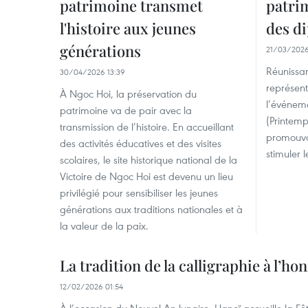
patrimoine transmet
patri
l'histoire aux jeunes
des d
générations
21/03/2026
Réunissan
30/04/2026 13:39
représent
À Ngoc Hoi, la préservation du
l’événem
patrimoine va de pair avec la
(Printemp
transmission de l’histoire. En accueillant
promouvoi
des activités éducatives et des visites
stimuler 
scolaires, le site historique national de la
Victoire de Ngoc Hoi est devenu un lieu
privilégié pour sensibiliser les jeunes
générations aux traditions nationales et à
la valeur de la paix.
La tradition de la calligraphie à l’h
12/02/2026 01:54
À l’occasion du Nouvel An lunaire, Hanoï accueille la F