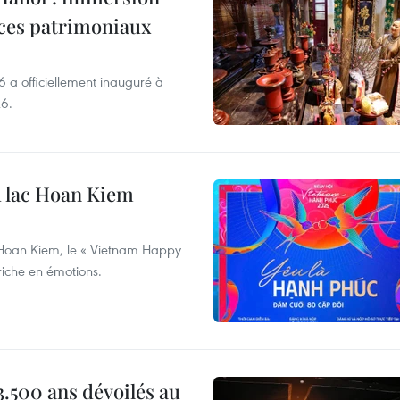
aces patrimoniaux
6 a officiellement inauguré à
26.
u lac Hoan Kiem
 Hoan Kiem, le « Vietnam Happy
riche en émotions.
 3.500 ans dévoilés au