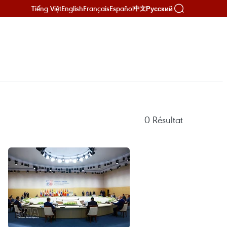
Tiếng Việt
English
Français
Español
Русский
中文
0
Résultat