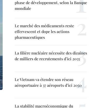
phase de développement, selon la Banque
mondiale
Le marché des médicaments reste
effervescent et dope les actions
pharmaceutiques
La filière nucléaire nécessite des dizaines
de milliers de recrutements d’ici 2035
Le Vietnam va étendre son réseau
aéroportuaire à 37 aéroports d’ici 2050
La stabilité macroéconomique du