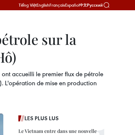
Tiếng Việt
English
Français
Español
Русский
中文
trole sur la
Hô)
ont accueilli le premier flux de pétrole
). L'opération de mise en production
LES PLUS LUS
Le Vietnam entre dans une nouvelle