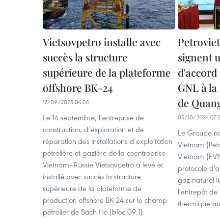
Vietsovpetro installe avec
Petrovie
succès la structure
signent 
supérieure de la plateforme
d'accord
offshore BK-24
GNL à la
de Quang
17/09/2025 04:05
Le 14 septembre, l’entreprise de
05/10/2024 07:
construction, d’exploration et de
Le Groupe nat
réparation des installations d’exploitation
Vietnam (Petr
pétrolière et gazière de la coentreprise
Vietnam (EVN)
Vietnam–Russie Vietsovpetro a levé et
protocole d'a
installé avec succès la structure
gaz naturel l
supérieure de la plateforme de
l'entrepôt de
production offshore BK-24 sur le champ
thermique au
pétrolier de Bach Ho (bloc 09.1).