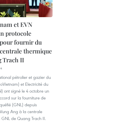
tnam et EVN
un protocole
 pour fournir du
 centrale thermique
 Trach II
24
ional pétrolier et gazier du
oVietnam) et Electricité du
 ont signé le 4 octobre un
ccord sur la fourniture de
iquéfié (GNL) depuis
 Vung Ang à la centrale
 GNL de Quang Trach II.