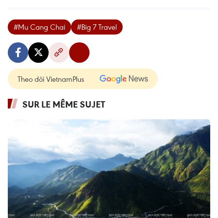
#Mu Cang Chai
#Big 7 Travel
Theo dõi VietnamPlus
SUR LE MÊME SUJET