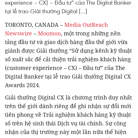
experience – CX) – Đầu tư” của The Digital Banker
tại lễ trao Giải thưởng Digital […]
TORONTO, CANADA –
Media OutReach
Newswire
–
Moomoo
, một trong những nền
tảng đầu tư và giao dịch hàng đầu thế giới vừa
giành được Giải thưởng “Sử dụng kênh kỹ thuật
số xuất sắc để cải thiện trải nghiệm khách hàng
(customer experience – CX) – Đầu tư” của The
Digital Banker tại lễ trao Giải thưởng Digital CX
Awards 2024.
Giải thưởng Digital CX là chương trình duy nhất
trên thế giới dành riêng để ghi nhận sự đổi mới
tiên phong về Trải nghiệm khách hàng kỹ thuật
số trên hệ sinh thái Dịch vụ tài chính. Sự công
nhận của thị trường này một lần nữa thể hiện