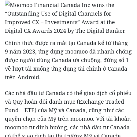
Chính thức được ra mắt tại Canada kể từ tháng
9 năm 2023, ứng dụng moomoo đã nhanh chóng
được người dùng Canada ưa chuộng, đứng số 1
về lượt tải xuống ứng dụng tài chính ở Canada
trên Android.
Các nhà đầu tư Canada có thể giao dịch cổ phiếu
và Quỹ hoán đổi danh mục (Exchange Traded
Fund – ETF) của Mỹ và Canada, cũng như các
quyền chọn của Mỹ trên moomoo. Với tài khoản
moomoo tự định hướng, các nhà đầu tư Canada
có thể giao dịch tại thị trường Mỹ và Canada,