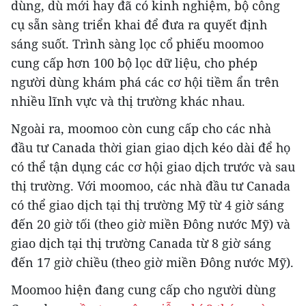
dùng, dù mới hay đã có kinh nghiệm, bộ công
cụ sẵn sàng triển khai để đưa ra quyết định
sáng suốt. Trình sàng lọc cổ phiếu moomoo
cung cấp hơn 100 bộ lọc dữ liệu, cho phép
người dùng khám phá các cơ hội tiềm ẩn trên
nhiều lĩnh vực và thị trường khác nhau.
Ngoài ra, moomoo còn cung cấp cho các nhà
đầu tư Canada thời gian giao dịch kéo dài để họ
có thể tận dụng các cơ hội giao dịch trước và sau
thị trường. Với moomoo, các nhà đầu tư Canada
có thể giao dịch tại thị trường Mỹ từ 4 giờ sáng
đến 20 giờ tối (theo giờ miền Đông nước Mỹ) và
giao dịch tại thị trường Canada từ 8 giờ sáng
đến 17 giờ chiều (theo giờ miền Đông nước Mỹ).
Moomoo hiện đang cung cấp cho người dùng