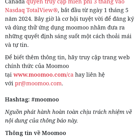
Canada
quyền truy cập miễn phí 3 tháng vào
Nasdaq TotalView®
, bắt đầu từ ngày 1 tháng 5
năm 2024. Bây giờ là cơ hội tuyệt vời để đăng ký
và dùng thử ứng dụng moomoo nhằm đưa ra
những quyết định sáng suốt một cách thoải mái
và tự tin.
Để biết thêm thông tin, hãy truy cập trang web
chính thức của Moomoo
tại
www.moomoo.com
/ca
hay liên hệ
với
pr@moomoo.com
.
Hashtag: #moomoo
Nguồn phát hành hoàn toàn chịu trách nhiệm về
nội dung của thông báo này.
Thông tin về Moomoo