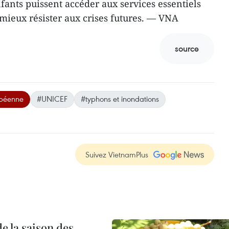
enfants puissent accéder aux services essentiels
 mieux résister aux crises futures. — VNA
source
opéenne
#UNICEF
#typhons et inondations
Suivez VietnamPlus
e la saison des