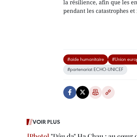
la résilience, afin que les 
pendant les catastrophes et
#aide humanitaire
#Union eur
#partenariat ECHO-UNICEF
VOIR PLUS
"Dâu da" Ha Chau : au cœur d