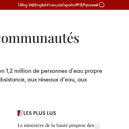
Tiếng Việt
English
Français
Español
Русский
中文
x communautés
on 1,2 million de personnes d’eau propre
ubsistance, aux réseaux d’eau, aux
LES PLUS LUS
Le ministère de la Santé propose des