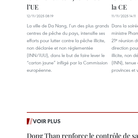
l’UE
la CE
12/11/2025 08:19
11/11/2025 14:11
La ville de Da Nang, l’un des plus grands
Dans la soiré
centres de pêche du pays, intensifie ses
ministre Pha
efforts pour lutter contre la pêche illicite,
21ᵉ réunion 
non déclarée et non réglementée
direction pou
(INN/IUU), dans le but de faire lever le
illicite, non
“carton jaune” infligé par la Commission
(INN), tenue 
européenne.
provinces et v
VOIR PLUS
Dong Thap renforce le contrôle de sa 