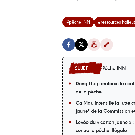
#pêche INN
#ressources halieu
Pêche INN
Dong Thap renforce le contr
de la pêche
Ca Mau intensifie la lutte 
jaune" de la Commission 
Levée du « carton jaune » :
contre la pêche illégale