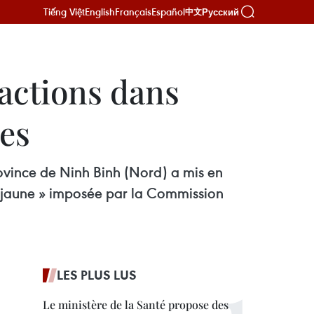
Tiếng Việt
English
Français
Español
Русский
中文
ractions dans
ues
rovince de Ninh Binh (Nord) a mis en
n jaune » imposée par la Commission
LES PLUS LUS
Le ministère de la Santé propose des