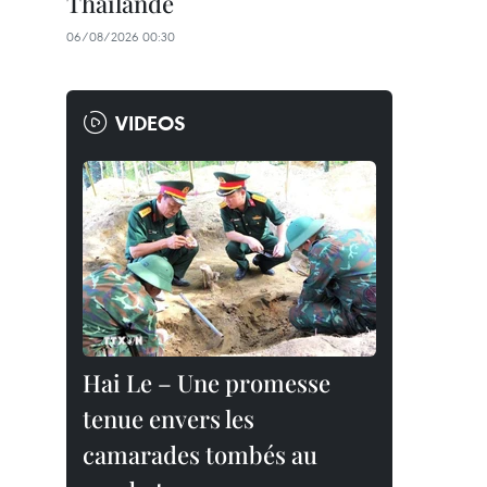
Thaïlande
06/08/2026 00:30
VIDEOS
Hai Le – Une promesse
tenue envers les
camarades tombés au