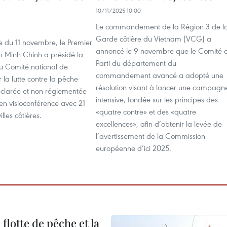
10/11/2025 10:00
Le commandement de la Région 3 de l
Garde côtière du Vietnam (VCG) a
e du 11 novembre, le Premier
annoncé le 9 novembre que le Comité 
m Minh Chinh a présidé la
Parti du département du
du Comité national de
commandement avancé a adopté une
r la lutte contre la pêche
résolution visant à lancer une campagn
 déclarée et non réglementée
intensive, fondée sur les principes des
en visioconférence avec 21
«quatre contre» et des «quatre
illes côtières.
excellences», afin d’obtenir la levée de
l’avertissement de la Commission
européenne d’ici 2025.
flotte de pêche et la