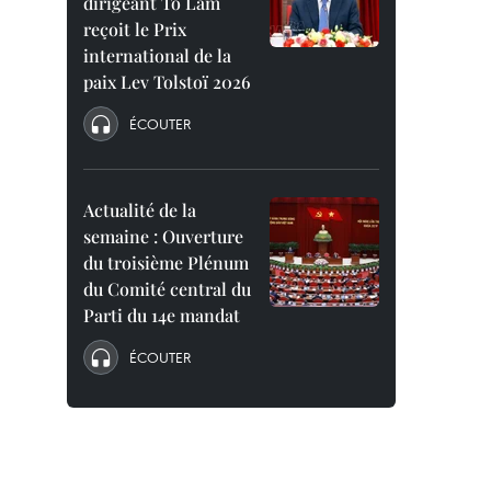
dirigeant To Lam
reçoit le Prix
international de la
paix Lev Tolstoï 2026
ÉCOUTER
Actualité de la
semaine : Ouverture
du troisième Plénum
du Comité central du
Parti du 14e mandat
ÉCOUTER