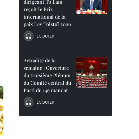
dirigeant To Lam
reçoit le Prix
international de la
paix Lev Tolstoï 2026
ÉCOUTER
Actualité de la
semaine : Ouverture
du troisième Plénum
du Comité central du
Parti du 14e mandat
ÉCOUTER