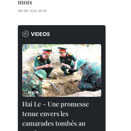
mois
08/08/2026 00:30
VIDEOS
Hai Le – Une promesse
tenue envers les
camarades tombés au