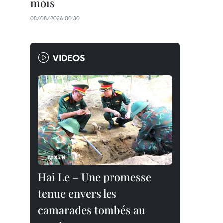
mois
08/08/2026 00:30
VIDEOS
Hai Le – Une promesse
tenue envers les
camarades tombés au