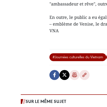
"ambassadeur et rêve​", outr
En outre, le public a eu éga
–
emblème
de Veni​se, le d
VNA
#Journées culturelles du Vietnam
SUR LE MÊME SUJET