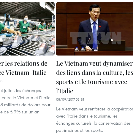
er les relations de
Le Vietnam veut dynamiser
 Vietnam-Italie
des liens dans la culture, le
sports et le tourisme avec
05
l'Italie
et juillet, les échanges
ntre le Vietnam et l’Italie
08/09/2017 03:35
88 milliards de dollars pour
Le Vietnam veut renforcer la coopératio
ce de 5,9% sur un an.
avec l'Italie dans le tourisme, les
échanges culturels, la conservation des
patrimoines et les sports.