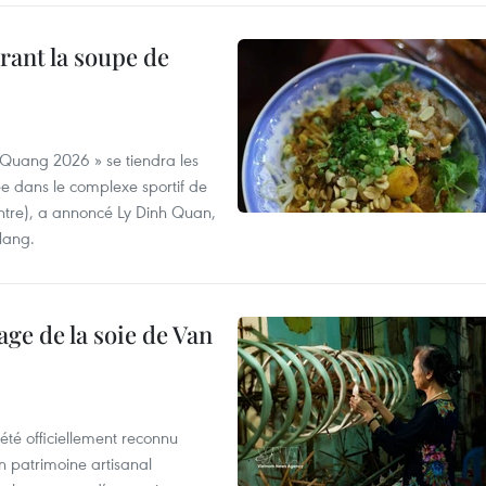
rant la soupe de
 Quang 2026 » se tiendra les
e dans le complexe sportif de
ntre), a annoncé Ly Dinh Quan,
 Nang.
age de la soie de Van
été officiellement reconnu
un patrimoine artisanal