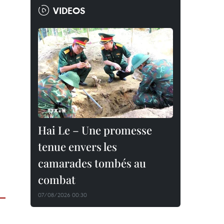
VIDEOS
Hai Le – Une promesse
tenue envers les
camarades tombés au
combat
07/08/2026 00:30