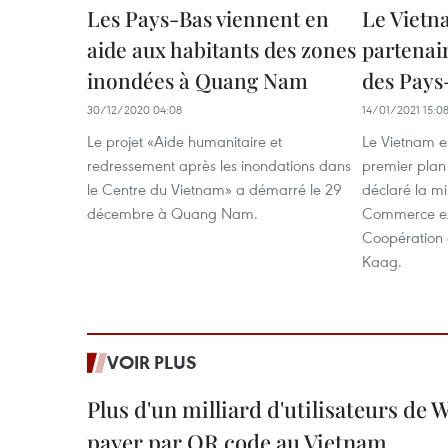
Les Pays-Bas viennent en
Le Vietn
aide aux habitants des zones
partenai
inondées à Quang Nam
des Pays
30/12/2020 04:08
14/01/2021 15:0
Le projet «Aide humanitaire et
Le Vietnam es
redressement après les inondations dans
premier plan
le Centre du Vietnam» a démarré le 29
déclaré la mi
décembre à Quang Nam.
Commerce ext
Coopération 
Kaag.
VOIR PLUS
Plus d'un milliard d'utilisateurs de
payer par QR code au Vietnam