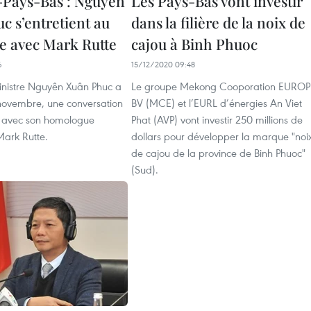
Pays-Bas : Nguyên
Les Pays-Bas vont investir
c s’entretient au
dans la filière de la noix de
e avec Mark Rutte
cajou à Binh Phuoc
6
15/12/2020 09:48
inistre Nguyên Xuân Phuc a
Le groupe Mekong Cooporation EUROP
 novembre, une conversation
BV (MCE) et l’EURL d’énergies An Viet
 avec son homologue
Phat (AVP) vont investir 250 millions de
Mark Rutte.
dollars pour développer la marque "noi
de cajou de la province de Binh Phuoc"
(Sud).