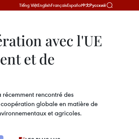
Tiếng Việt
English
Français
Español
Русский
中文
ration avec l'UE
ent et de
, a récemment rencontré des
la coopération globale en matière de
 environnementaux et agricoles.