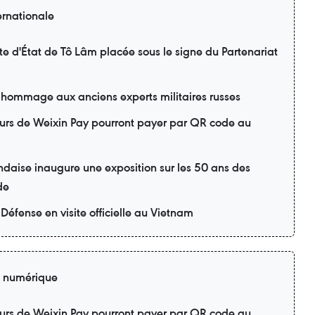
ernationale
ite d'État de Tô Lâm placée sous le signe du Partenariat
 hommage aux anciens experts militaires russes
ateurs de Weixin Pay pourront payer par QR code au
ndaise inaugure une exposition sur les 50 ans des
de
 Défense en visite officielle au Vietnam
n numérique
ateurs de Weixin Pay pourront payer par QR code au