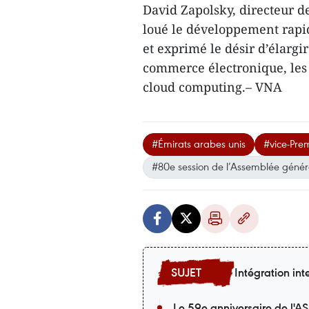
David Zapolsky, directeur d
loué le développement rapi
et exprimé le désir d’élargir
commerce électronique, les a
cloud computing.– VNA
#Émirats arabes unis
#vice-Prem
#80e session de l’Assemblée génér
Intégration int
Le 59e anniversaire de l'A