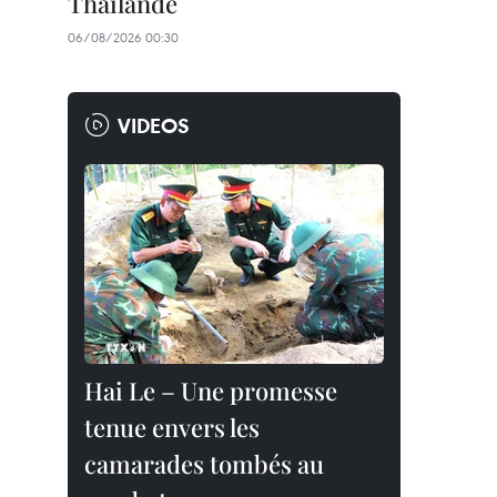
Thaïlande
06/08/2026 00:30
VIDEOS
Hai Le – Une promesse
tenue envers les
camarades tombés au