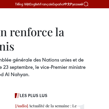
Tiếng Việt
English
Français
Español
Русский
中文
n renforce la
nis
mblée générale des Nations unies et de
le 23 septembre, le vice-Premier ministre
yed Al Nahyan.
LES PLUS LUS
Actualité de la semaine : Le