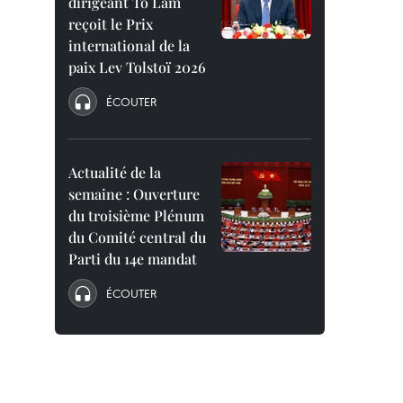
dirigeant To Lam
reçoit le Prix
international de la
paix Lev Tolstoï 2026
ÉCOUTER
Actualité de la
semaine : Ouverture
du troisième Plénum
du Comité central du
Parti du 14e mandat
ÉCOUTER