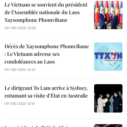
Le Vietnam se souvient du président
de l’Assemblée nationale du Laos
Xaysomphone Phomvihane
09/08/2026 13:00
Décès de Xaysomphone Phomvihane
: Le Vietnam adresse ses
condoléances au Laos
09/08/2026 12:43
Le dirigeant To Lam arrive à Sydney,
entamant sa visite d’État en Australie
09/08/2026 12:15