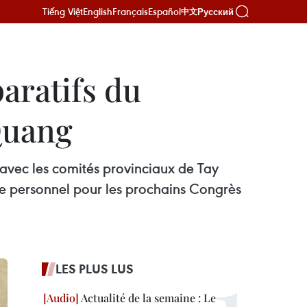
Tiếng Việt
English
Français
Español
Русский
中文
aratifs du
Quang
 avec les comités provinciaux de Tay
de personnel pour les prochains Congrès
LES PLUS LUS
Actualité de la semaine : Le