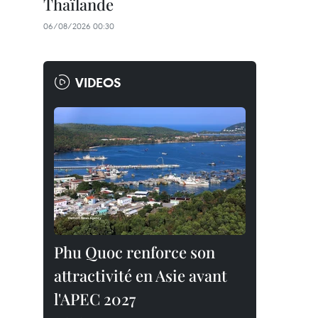
Thaïlande
06/08/2026 00:30
VIDEOS
Phu Quoc renforce son
attractivité en Asie avant
l'APEC 2027