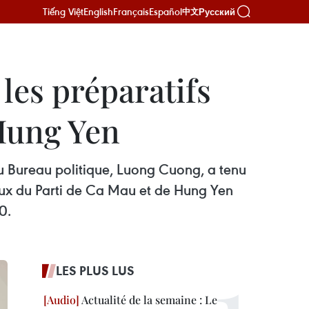
Tiếng Việt
English
Français
Español
Русский
中文
les préparatifs
Hung Yen
 du Bureau politique, Luong Cuong, a tenu
aux du Parti de Ca Mau et de Hung Yen
0.
LES PLUS LUS
Actualité de la semaine : Le