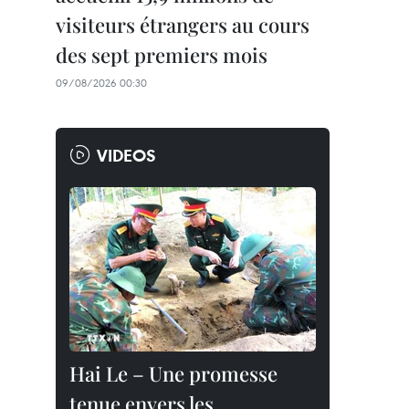
visiteurs étrangers au cours
des sept premiers mois
09/08/2026 00:30
VIDEOS
Hai Le – Une promesse
tenue envers les