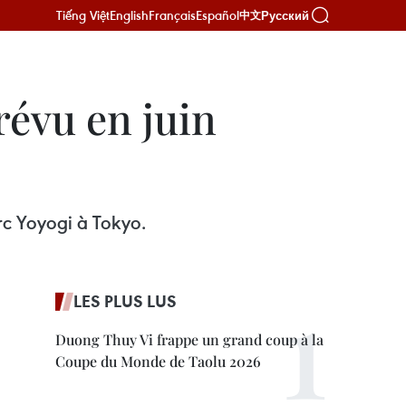
Tiếng Việt
English
Français
Español
Русский
中文
révu en juin
arc Yoyogi à Tokyo.
LES PLUS LUS
Duong Thuy Vi frappe un grand coup à la
Coupe du Monde de Taolu 2026