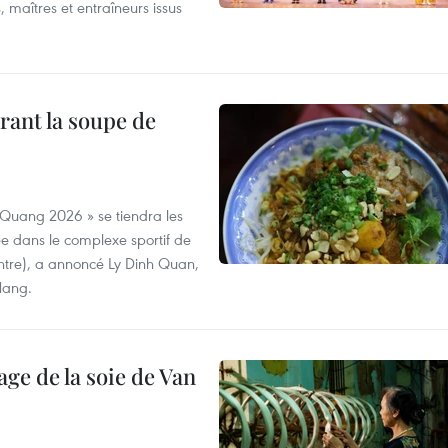
, maîtres et entraîneurs issus
rant la soupe de
 Quang 2026 » se tiendra les
e dans le complexe sportif de
ntre), a annoncé Ly Dinh Quan,
 Nang.
age de la soie de Van