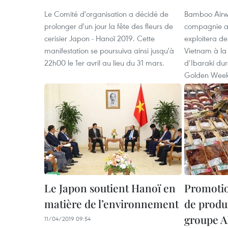
Le Comité d'organisation a décidé de
Bamboo Airwa
prolonger d'un jour la fête des fleurs de
compagnie a
cerisier Japon - Hanoï 2019. Cette
exploitera des
manifestation se poursuiva ainsi jusqu'à
Vietnam à la
22h00 le 1er avril au lieu du 31 mars.
d’Ibaraki dur
Golden Week
Le Japon soutient Hanoï en
Promotio
matière de l’environnement
de produi
groupe 
11/04/2019 09:54