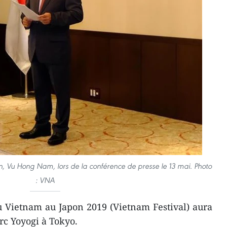
Vu Hong Nam, lors de la conférence de presse le 13 mai. Photo
: VNA
u Vietnam au Japon 2019 (Vietnam Festival) aura
arc Yoyogi à Tokyo.