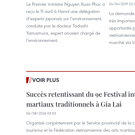
Le Premier ministre Nguyen Xuan Phuc a
24/04/2019 02:
reçu le 11 avril à Hanoï une délégation
La demande d
d’experts japonais sur l’environnement,
très importa
conduite par le docteur Tadashi
opportunité p
Yamamura, expert onusien chargé de
vietnamiennes
l’environnement.
marché via l
VOIR PLUS
Succès retentissant du 9e Festival in
martiaux traditionnels à Gia Lai
06/08/2026 03:03
Organisé conjointement par le Service provincial de la cu
tourisme et la Fédération vietnamienne des arts martiaux,