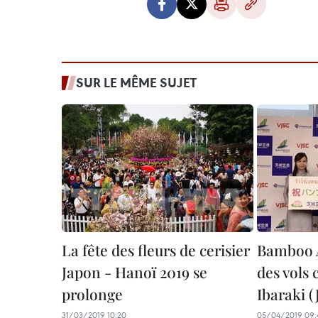
SUR LE MÊME SUJET
La fête des fleurs de cerisier
Bamboo A
Japon - Hanoï 2019 se
des vols 
prolonge
Ibaraki (
31/03/2019 10:20
05/04/2019 09: