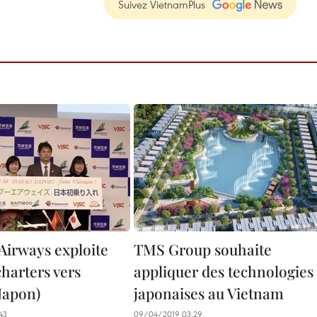
Suivez VietnamPlus
irways exploite
TMS Group souhaite
charters vers
appliquer des technologies
Japon)
japonaises au Vietnam
43
09/04/2019 03:29