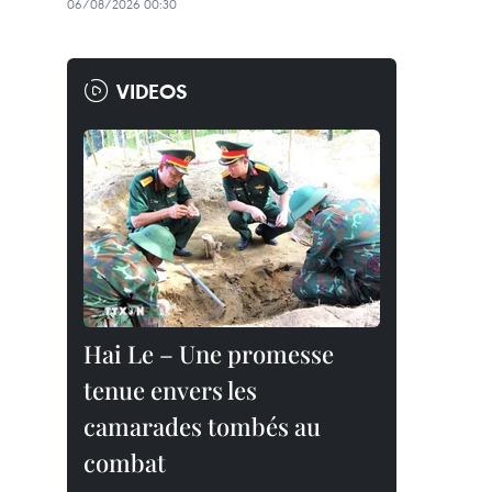
06/08/2026 00:30
VIDEOS
Hai Le – Une promesse
tenue envers les
camarades tombés au
combat