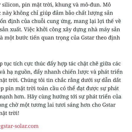
 silicon, pin mặt trời, khung và mô-đun. Mô
ọc này không chỉ giúp đảm bảo chất lượng sản
n định của chuỗi cung ứng, mang lại lợi thế về
ả sản xuất. Việc khởi công xây dựng nhà máy sản
là một bước tiến quan trọng của Gstar theo định
ếp tục tích cực thúc đẩy hợp tác chặt chẽ giữa các
à hạ nguồn, đẩy nhanh chiến lược và phát triển
ặt trời. Chúng tôi tin chắc rằng dưới sự dẫn dắt
p pin mặt trời toàn cầu có thể đạt được sự phát
mạnh hơn. Hãy cùng hướng tới sự phát triển của
ng chờ một tương lai tươi sáng hơn cho Gstar
ặt trời!
gstar-solar.com