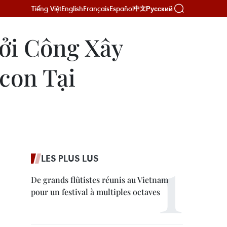
Tiếng Việt
English
Français
Español
Русский
中文
ởi Công Xây
con Tại
LES PLUS LUS
De grands flûtistes réunis au Vietnam
pour un festival à multiples octaves