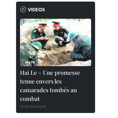
VIDEOS
Hai Le – Une promesse
tenue envers les
camarades tombés au
combat
07/08/2026 00:30