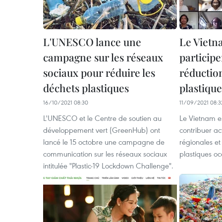
L'UNESCO lance une
Le Vietna
campagne sur les réseaux
participer
sociaux pour réduire les
réductio
déchets plastiques
plastiques
16/10/2021 08:30
11/09/2021 08:3
L'UNESCO et le Centre de soutien au
Le Vietnam es
développement vert (GreenHub) ont
contribuer ac
lancé le 15 octobre une campagne de
régionales et
communication sur les réseaux sociaux
plastiques o
intitulée "Plastic-19 Lockdown Challenge".