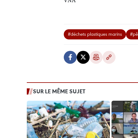
VNA
#déchets plastiques marins
#pê
SUR LE MÊME SUJET