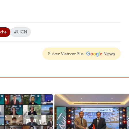
che
#UICN
Suivez VietnamPlus