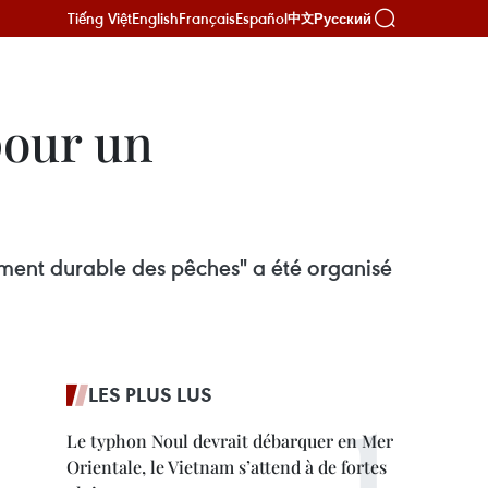
Tiếng Việt
English
Français
Español
Русский
中文
pour un
ement durable des pêches" a été organisé
LES PLUS LUS
Le typhon Noul devrait débarquer en Mer
Orientale, le Vietnam s’attend à de fortes