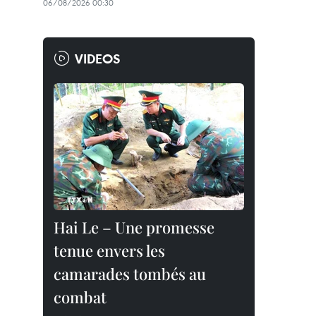
06/08/2026 00:30
VIDEOS
Hai Le – Une promesse
tenue envers les
camarades tombés au
combat