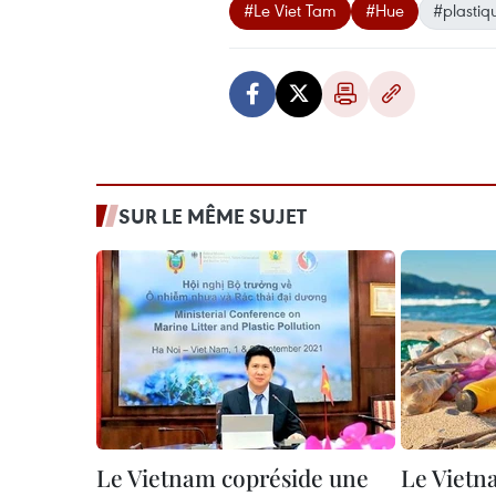
#Le Viet Tam
#Hue
#plastiq
SUR LE MÊME SUJET
Le Vietnam copréside une
Le Vietn