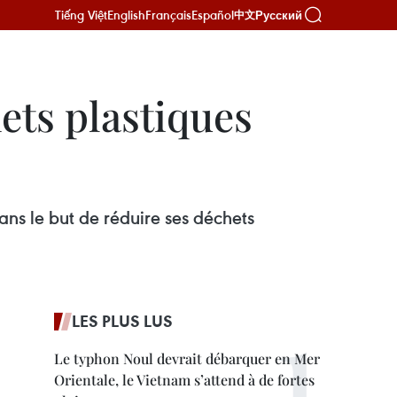
Tiếng Việt
English
Français
Español
Русский
中文
ets plastiques
ns le but de réduire ses déchets
LES PLUS LUS
Le typhon Noul devrait débarquer en Mer
Orientale, le Vietnam s’attend à de fortes