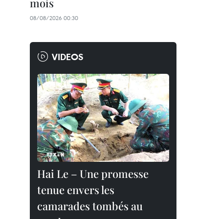
mois
08/08/2026 00:30
VIDEOS
Hai Le – Une promesse
tenue envers les
camarades tombés au