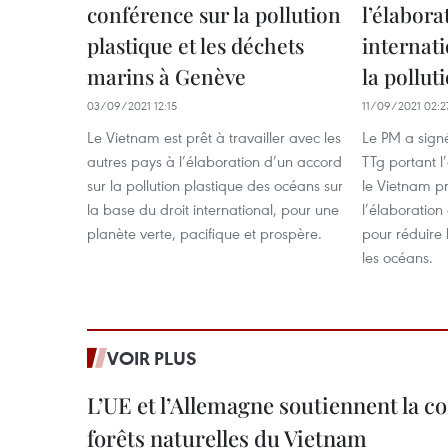
conférence sur la pollution
l’élabora
plastique et les déchets
internat
marins à Genève
la pollut
03/09/2021 12:15
11/09/2021 02:2
Le Vietnam est prêt à travailler avec les
Le PM a sign
autres pays à l’élaboration d’un accord
TTg portant l
sur la pollution plastique des océans sur
le Vietnam pr
la base du droit international, pour une
l’élaboration
planète verte, pacifique et prospère.
pour réduire 
les océans.
VOIR PLUS
L’UE et l’Allemagne soutiennent la c
forêts naturelles du Vietnam