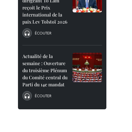
dirigeant To Lam
reçoit le Prix
international de la
paix Lev Tolstoï 2026
ÉCOUTER
Actualité de la
semaine : Ouverture
du troisième Plénum
du Comité central du
Parti du 14e mandat
ÉCOUTER