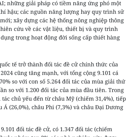
 AI; những giải pháp có tiềm năng ứng phó một
khí hậu; các nguồn năng lượng hay quy trình sử
mới; xây dựng các hệ thống nông nghiệp thông
ên cứu về các vật liệu, thiết bị và quy trình
dụng trong hoạt động đời sống cấp thiết hàng
uốc tế trở thành đối tác đề cử chính thức của
2024 cũng tăng mạnh, với tổng cộng 9.101 cá
0% so với con số 5.264 đối tác của mùa giải thứ
lần so với 1.200 đối tác của mùa đầu tiên. Trong
i tác chủ yếu đến từ châu Mỹ (chiếm 31,4%), tiếp
u Á (26,0%), châu Phi (7,3%) và châu Đại Dương
 9.101 đối tác đề cử, có 1.347 đối tác (chiếm