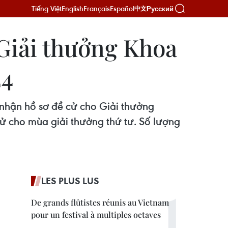
Tiếng Việt
English
Français
Español
Русский
中文
 Giải thưởng Khoa
24
hận hồ sơ đề cử cho Giải thưởng
cử cho mùa giải thưởng thứ tư. Số lượng
LES PLUS LUS
De grands flûtistes réunis au Vietnam
pour un festival à multiples octaves