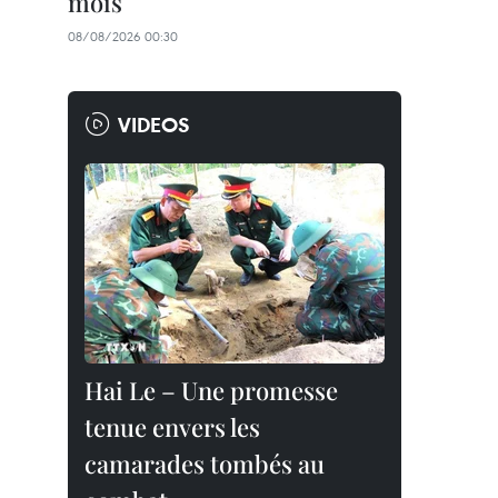
mois
08/08/2026 00:30
VIDEOS
Hai Le – Une promesse
tenue envers les
camarades tombés au