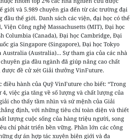
 thuộc nhóm top 2% các nhà nghiên cứu được
ế giới và 5.989 chuyên gia đến từ các trường đại
 đầu thế giới. Danh sách các viện, đại học có thể
, Viện Công nghệ Massachusetts (MIT), Đại học
ish Columbia (Canada), Đại học Cambridge, Đại
uốc gia Singapore (Singapore), Đại học Tokyo
a Australia (Australia)… Sự tham gia của các nhà
 chuyên gia đầu ngành đã giúp nâng cao chất
 được đề cử xét Giải thưởng VinFuture.
c điều hành của Quỹ VinFuture cho biết: “Trong
4, việc gia tăng về số lượng và chất lượng của
 giải cho thấy tầm nhìn và sứ mệnh của Giải
ẳng định, với những tiêu chí toàn diện và thiết
ất lượng cuộc sống của hàng triệu người, song
iêu chí phát triển bền vững. Phần lớn các công
những dự án hợp tác xuyên biên giới và đa