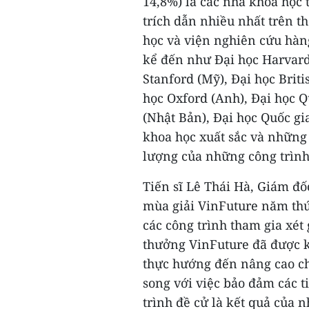
14,8%) là các nhà khoa học
trích dẫn nhiều nhất trên th
học và viện nghiên cứu hàng
kể đến như Đại học Harvard
Stanford (Mỹ), Đại học Brit
học Oxford (Anh), Đại học Q
(Nhật Bản), Đại học Quốc gi
khoa học xuất sắc và những
lượng của những công trình
Tiến sĩ Lê Thái Hà, Giám đố
mùa giải VinFuture năm thứ 
các công trình tham gia xét
thưởng VinFuture đã được kh
thực hướng đến nâng cao ch
song với việc bảo đảm các t
trình đề cử là kết quả của 