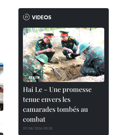
VIDEOS
Hai Le – Une promesse
tenue envers les
camarades tombés au
combat
07/08/2026 00:30