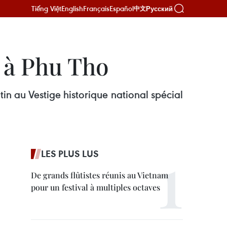
Tiếng Việt
English
Français
Español
Русский
中文
 à Phu Tho
n au Vestige historique national spécial
LES PLUS LUS
De grands flûtistes réunis au Vietnam
pour un festival à multiples octaves