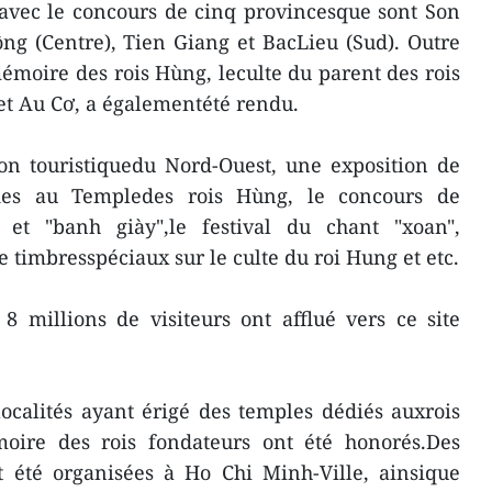
avec le concours de cinq provincesque sont Son
ng (Centre), Tien Giang et BacLieu (Sud). Outre
émoire des rois Hùng, leculte du parent des rois
et Au Cơ, a égalementété rendu.
salon touristiquedu Nord-Ouest, une exposition de
ndes au Templedes rois Hùng, le concours de
et "banh giày",le festival du chant "xoan",
de timbresspéciaux sur le culte du roi Hung et etc.
8 millions de visiteurs ont afflué vers ce site
calités ayant érigé des temples dédiés auxrois
oire des rois fondateurs ont été honorés.Des
t été organisées à Ho Chi Minh-Ville, ainsique