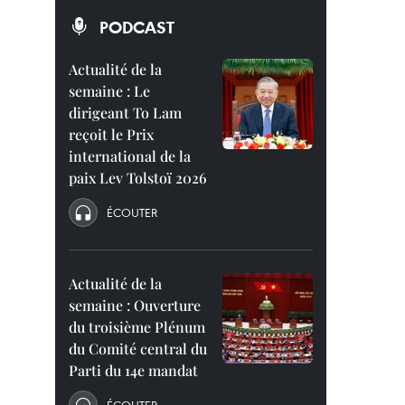
PODCAST
Actualité de la
semaine : Le
dirigeant To Lam
reçoit le Prix
international de la
paix Lev Tolstoï 2026
ÉCOUTER
Actualité de la
semaine : Ouverture
du troisième Plénum
du Comité central du
Parti du 14e mandat