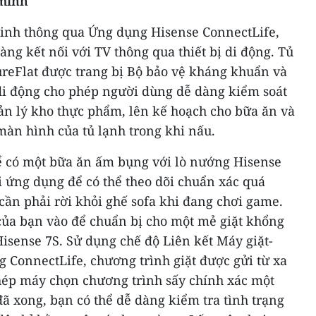
 minh
inh thông qua Ứng dụng Hisense ConnectLife,
àng kết nối với TV thông qua thiết bị di động. Tủ
reFlat được trang bị Bộ bảo vệ kháng khuẩn và
 di động cho phép người dùng dễ dàng kiểm soát
quản lý kho thực phẩm, lên kế hoạch cho bữa ăn và
 màn hình của tủ lạnh trong khi nấu.
ể có một bữa ăn ấm bụng với lò nướng Hisense
i ứng dụng để có thể theo dõi chuẩn xác quá
ần phải rời khỏi ghế sofa khi đang chơi game.
của bạn vào để chuẩn bị cho một mẻ giặt khổng
Hisense 7S. Sử dụng chế độ Liên kết Máy giặt-
 ConnectLife, chương trình giặt được gửi từ xa
ép máy chọn chương trình sấy chính xác một
ã xong, bạn có thể dễ dàng kiểm tra tình trạng