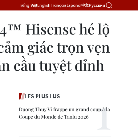
Tiếng Việt
English
Français
Español
Русский
中文
4™ Hisense hé lộ
cảm giác trọn vẹn
n cầu tuyệt đỉnh
LES PLUS LUS
Duong Thuy Vi frappe un grand coup à la
Coupe du Monde de Taolu 2026