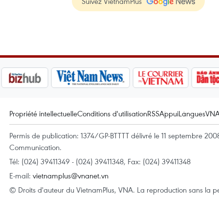
Suivez VietnamPlus
Propriété intellectuelle
Conditions d'utilisation
RSS
Appui
Langues
VN
Permis de publication: 1374/GP-BTTTT délivré le 11 septembre 2008 
Communication.
Tél: (024) 39411349 - (024) 39411348, Fax: (024) 39411348
E-mail:
vietnamplus@vnanet.vn
© Droits d'auteur du VietnamPlus, VNA. La reproduction sans la per