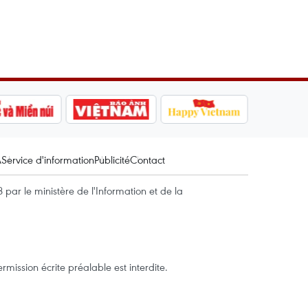
A
Service d'information
Publicité
Contact
par le ministère de l'Information et de la
mission écrite préalable est interdite.