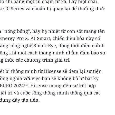
độ chỉ bằng một cú chạm từ xa. Lấy một chai
e JC Series và chuẩn bị quay lại để thưởng thức
n "nóng bỏng", hãy hạ nhiệt từ cơn sốt mang tên
nergy Pro X. AI Smart, chiếc điều hòa này có
 bằng công nghệ Smart Eye, đồng thời điều chỉnh
không khí một cách thông minh nhằm đảm bảo sự
 thức các chương trình giải trí.
ết bị thông minh từ Hisense sẽ đem lại sự tiện
đồng nghĩa với việc bạn sẽ không bỏ lỡ bất kỳ
EURO 2024™. Hisense mang đến sự kết hợp
iải trí và cuộc sống thông minh thông qua các
 dụng đầy tân tiến.