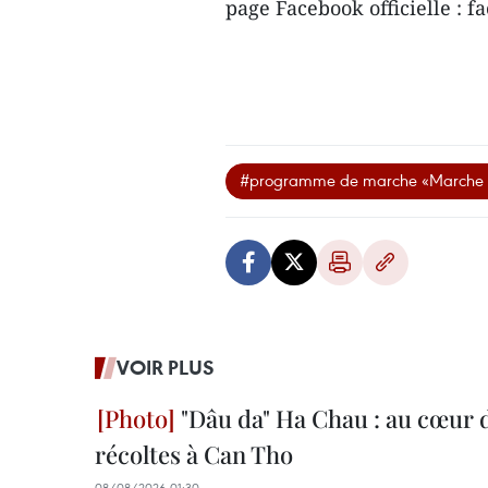
page Facebook officielle :
#programme de marche «Marche e
VOIR PLUS
"Dâu da" Ha Chau : au cœur d
récoltes à Can Tho
08/08/2026 01:30