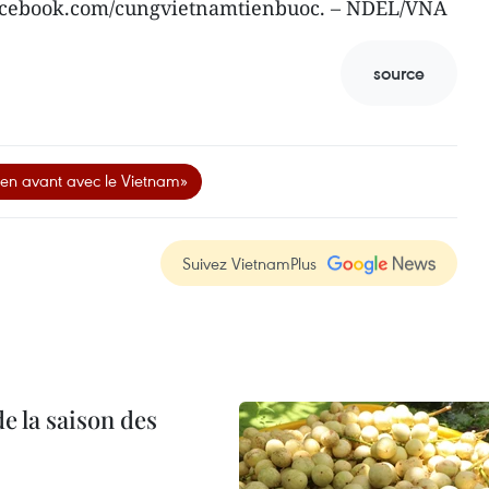
 facebook.com/cungvietnamtienbuoc. – NDEL/VNA
source
n avant avec le Vietnam»
Suivez VietnamPlus
e la saison des