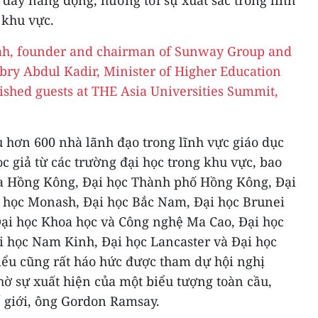
đầy năng động, hướng tới sự xuất sắc trong lĩnh
 khu vực.
 hơn 600 nhà lãnh đạo trong lĩnh vực giáo dục
ọc giả từ các trường đại học trong khu vực, bao
a Hồng Kông, Đại học Thành phố Hồng Kông, Đại
i học Monash, Đại học Bắc Nam, Đại học
Brunei
 Đại học Khoa học và Công nghệ
Ma Cao
, Đại học
ại học
Nam Kinh
, Đại học Lancaster và Đại học
biểu cũng rất háo hức được tham dự hội nghị
ờ sự xuất hiện của một biểu tượng toàn cầu,
ế giới, ông Gordon Ramsay.