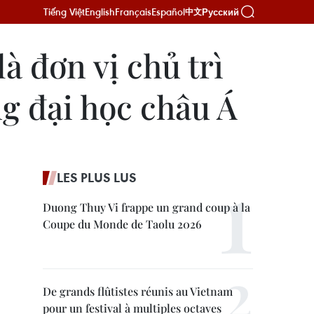
Tiếng Việt
English
Français
Español
Русский
中文
à đơn vị chủ trì
g đại học châu Á
LES PLUS LUS
Duong Thuy Vi frappe un grand coup à la
Coupe du Monde de Taolu 2026
De grands flûtistes réunis au Vietnam
pour un festival à multiples octaves