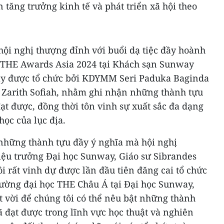
 tăng trưởng kinh tế và phát triển xã hội theo
hội nghị thượng đỉnh với buổi dạ tiệc đầy hoành
ải THE Awards Asia 2024 tại Khách sạn Sunway
 này được tổ chức bởi KDYMM Seri Paduka Baginda
 Zarith Sofiah, nhằm ghi nhận những thành tựu
đạt được, đồng thời tôn vinh sự xuất sắc đa dạng
học của lục địa.
những thành tựu đầy ý nghĩa mà hội nghị
iệu trưởng Đại học Sunway, Giáo sư Sibrandes
i rất vinh dự được lần đầu tiên đăng cai tổ chức
rường đại học THE Châu Á tại Đại học Sunway,
ệt vời để chúng tôi có thể nêu bật những thành
 đạt được trong lĩnh vực học thuật và nghiên