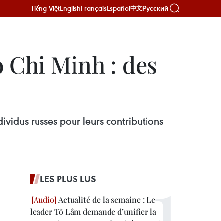
Tiếng Việt
English
Français
Español
Русский
中文
 Chi Minh : des
dividus russes pour leurs contributions
LES PLUS LUS
Actualité de la semaine : Le
leader Tô Lâm demande d’unifier la