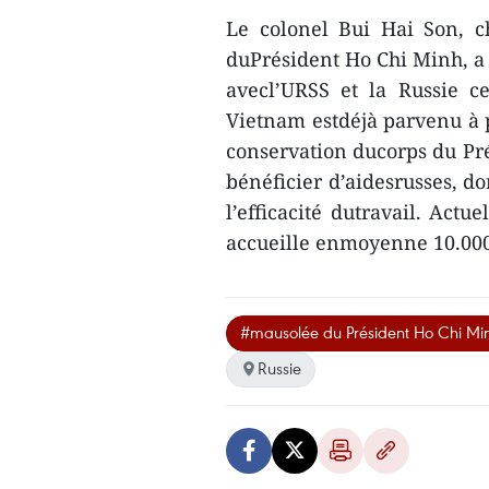
Le colonel Bui Hai Son, c
duPrésident Ho Chi Minh, a i
avecl’URSS et la Russie c
Vietnam estdéjà parvenu à 
conservation ducorps du Pré
bénéficier d’aidesrusses, do
l’efficacité dutravail. Act
accueille enmoyenne 10.000
#mausolée du Président Ho Chi Mi
Russie