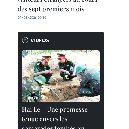
des sept premiers mois
09/08/2026 00:30
VIDEOS
Hai Le – Une promesse
tenue envers les
camarades tombés au