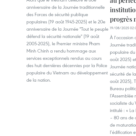
anniversaire de la Journée traditionnelle
instituti
des Forces de sécurité publique
progrès 
populaires (19 août 1945-2025) et le 20e
19/08/2025 02:
anniversaire de la Journée "Tout le peuple
défend la sécurité nationale" (19 août
À l’occasion 
2005-2025), le Premier ministre Pham
Journée tradit
Minh Chinh a rendu hommage aux
populaire du
services exceptionnels rendus au cours
août 2025) et
des huit dernières décennies par la Police
Journée natio
populaire du Vietnam au développement
sécurité de l
de la nation.
août 2025),
Bureau politi
l’Assemblée 
socialiste du
intitulé : « 
– 80 ans de 
de maturatio
l’édification