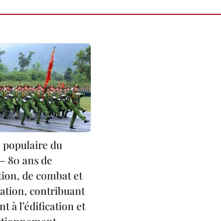
e populaire du
– 80 ans de
tion, de combat et
ation, contribuant
t à l’édification et
ctionnement