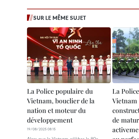
SUR LE MÊME SUJET
La Police populaire du
La Polic
Vietnam, bouclier de la
Vietnam 
nation et moteur du
construc
développement
de matur
activemen
19/08/2025 08:15
au perfe
Alors que le Vietnam célèbre le 80e