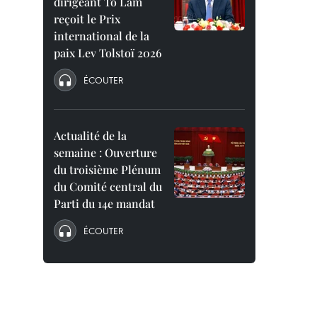
dirigeant To Lam
reçoit le Prix
international de la
paix Lev Tolstoï 2026
ÉCOUTER
Actualité de la
semaine : Ouverture
du troisième Plénum
du Comité central du
Parti du 14e mandat
ÉCOUTER