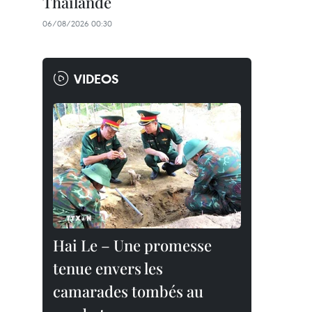
Thaïlande
06/08/2026 00:30
VIDEOS
Hai Le – Une promesse
tenue envers les
camarades tombés au