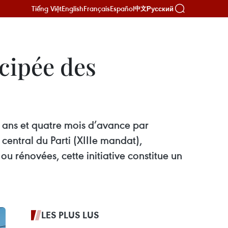
Tiếng Việt
English
Français
Español
Русский
中文
icipée des
q ans et quatre mois d’avance par
entral du Parti (XIIIe mandat),
ou rénovées, cette initiative constitue un
LES PLUS LUS