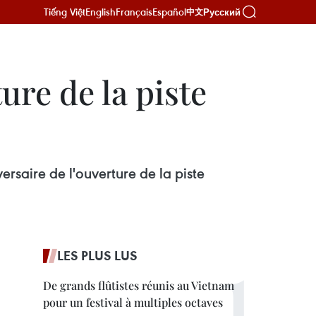
Tiếng Việt
English
Français
Español
Русский
中文
ure de la piste
rsaire de l'ouverture de la piste
LES PLUS LUS
De grands flûtistes réunis au Vietnam
pour un festival à multiples octaves