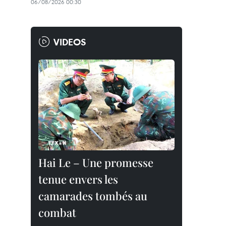
06/08/2026 00:30
VIDEOS
Hai Le – Une promesse
tenue envers les
camarades tombés au
combat