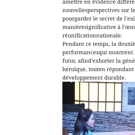
àmettre en évidence différe
nouvellesperspectives sur le
pourgarder le secret de l'ex
manièresignificative à l'œuv
réunificationnationale.
Pendant ce temps, la deuxièm
performancesqui montrent la 
futur, afind'exhorter la gén
héroïque, touten répondant à
développement durable.