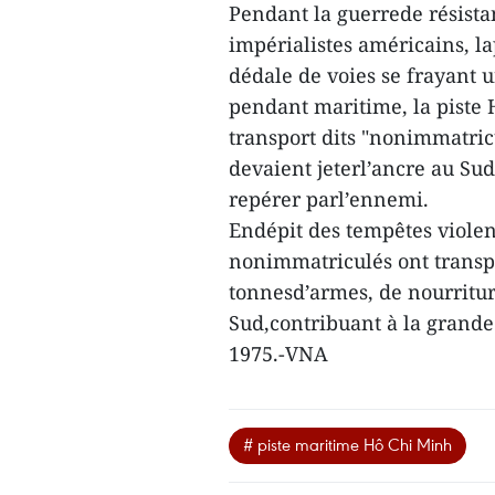
Pendant la guerrede résista
impérialistes américains, la
dédale de voies se frayant 
pendant maritime, la piste 
transport dits "nonimmatricu
devaient jeterl’ancre au Sud 
repérer parl’ennemi.
Endépit des tempêtes violen
nonimmatriculés ont transpo
tonnesd’armes, de nourritur
Sud,contribuant à la grande
1975.-VNA
# piste maritime Hô Chi Minh