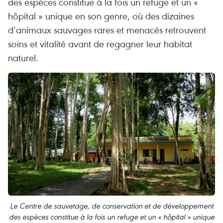
des espèces constitue à la fois un refuge et un «
hôpital » unique en son genre, où des dizaines
d’animaux sauvages rares et menacés retrouvent
soins et vitalité avant de regagner leur habitat
naturel.
Le Centre de sauvetage, de conservation et de développement
des espèces constitue à la fois un refuge et un « hôpital » unique