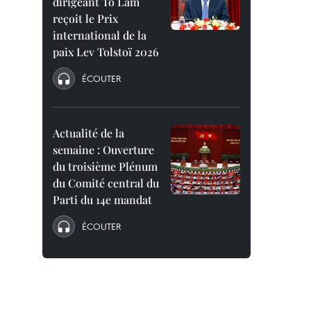
dirigeant To Lam
reçoit le Prix
international de la
paix Lev Tolstoï 2026
ÉCOUTER
Actualité de la
semaine : Ouverture
du troisième Plénum
du Comité central du
Parti du 14e mandat
ÉCOUTER