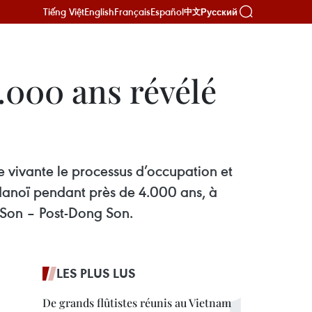
Tiếng Việt
English
Français
Español
Русский
中文
.000 ans révélé
e vivante le processus d’occupation et
Hanoï pendant près de 4.000 ans, à
 Son – Post-Dong Son.
LES PLUS LUS
De grands flûtistes réunis au Vietnam