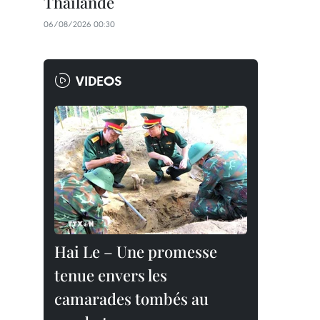
Thaïlande
06/08/2026 00:30
VIDEOS
Hai Le – Une promesse
tenue envers les
camarades tombés au