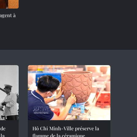
agent à
 de
Hô Chi Minh-Ville préserve la
 la
flamme de la céramique