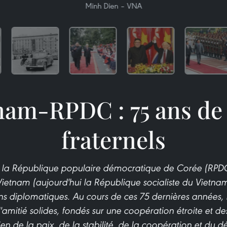
Minh Dien – VNA
nam-RPDC : 75 ans de 
fraternels
0, la République populaire démocratique de Corée (RPDC
etnam (aujourd'hui la République socialiste du Vietnam)
ons diplomatiques. Au cours de ces 75 dernières années,
'amitié solides, fondés sur une coopération étroite et 
en de la paix, de la stabilité, de la coopération et du