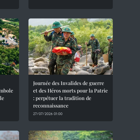
Journée des Invalides de guerre
ymbole
et des Héros morts pour la Patrie
le
: perpétuer la tradition de
reconnaissance
27/07/2026 01:00