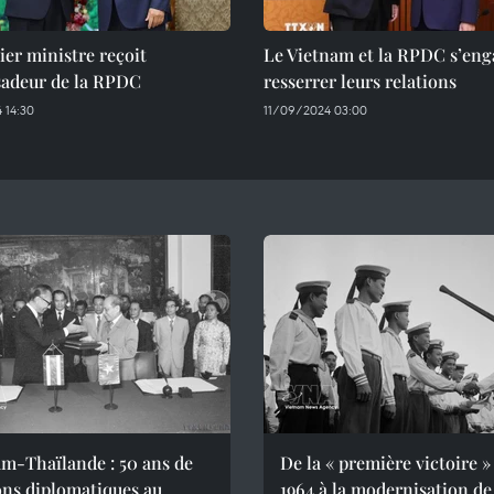
er ministre reçoit
Le Vietnam et la RPDC s’eng
sadeur de la RPDC
resserrer leurs relations
 14:30
11/09/2024 03:00
m-Thaïlande : 50 ans de
De la « première victoire »
ons diplomatiques au
1964 à la modernisation de