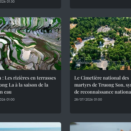
026 01:30
 : Les rizières en terrasses
Le Cimetière national des
ng La à la saison de la
martyrs de Truong Son, s
en eau
de reconnaissance nationa
026 01:00
28/07/2026 01:00