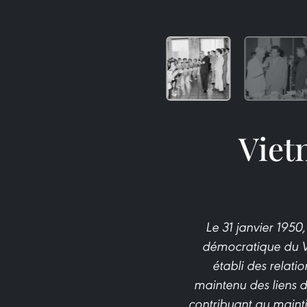
Viet
Le 31 janvier 195
démocratique du Vi
établi des relati
maintenu des liens d
contribuant au mainti