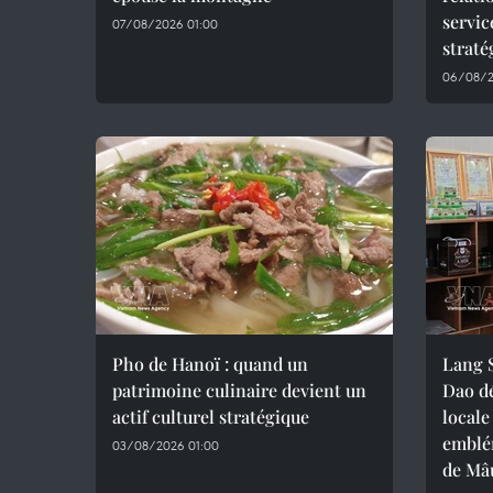
servic
07/08/2026 01:00
straté
06/08/2
Pho de Hanoï : quand un
Lang S
patrimoine culinaire devient un
Dao d
actif culturel stratégique
locale
emblé
03/08/2026 01:00
de Mâ