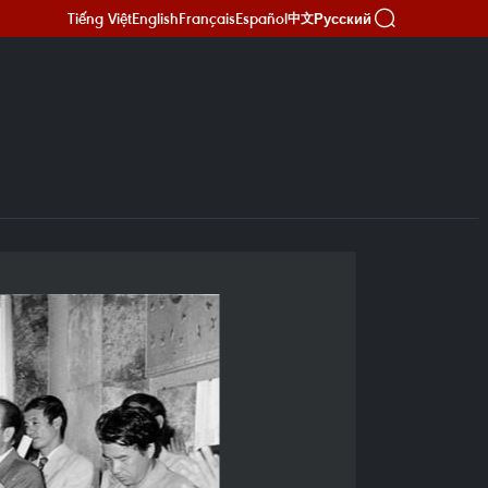
Tiếng Việt
English
Français
Español
Русский
中文