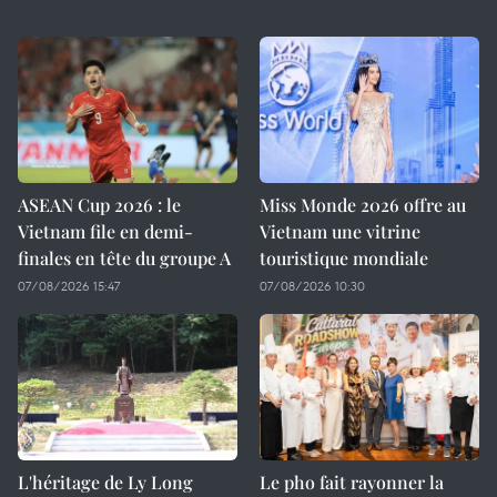
ASEAN Cup 2026 : le
Miss Monde 2026 offre au
Vietnam file en demi-
Vietnam une vitrine
finales en tête du groupe A
touristique mondiale
07/08/2026 15:47
07/08/2026 10:30
L'héritage de Ly Long
Le pho fait rayonner la