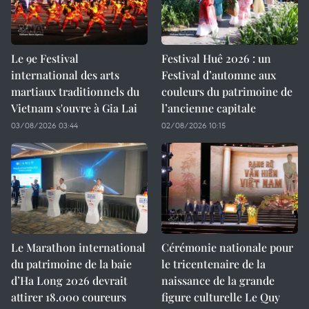
Le 9e Festival
Festival Huê 2026 : un
international des arts
Festival d’automne aux
martiaux traditionnels du
couleurs du patrimoine de
Vietnam s'ouvre à Gia Lai
l’ancienne capitale
03/08/2026 03:44
02/08/2026 10:15
Le Marathon international
Cérémonie nationale pour
du patrimoine de la baie
le tricentenaire de la
d’Ha Long 2026 devrait
naissance de la grande
attirer 18.000 coureurs
figure culturelle Le Quy