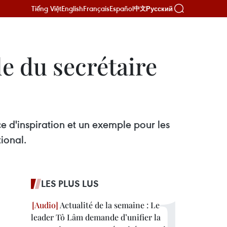
Tiếng Việt
English
Français
Español
Русский
中文
e du secrétaire
e d'inspiration et un exemple pour les
ional.
LES PLUS LUS
Actualité de la semaine : Le
leader Tô Lâm demande d’unifier la