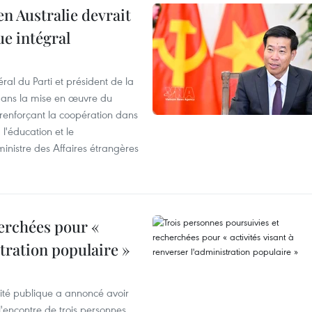
en Australie devrait
ue intégral
ral du Parti et président de la
 dans la mise en œuvre du
 renforçant la coopération dans
 l'éducation et le
inistre des Affaires étrangères
erchées pour «
stration populaire »
rité publique a annoncé avoir
'encontre de trois personnes