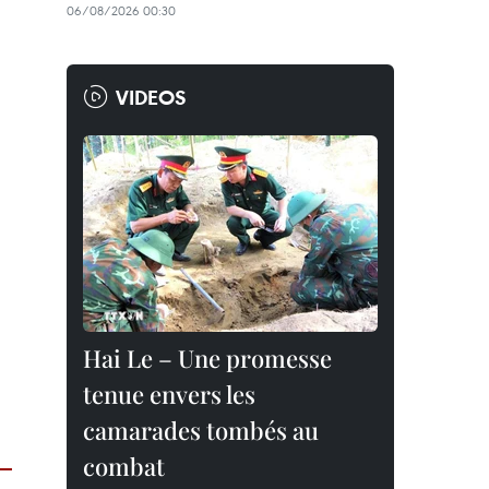
06/08/2026 00:30
VIDEOS
Hai Le – Une promesse
tenue envers les
camarades tombés au
combat