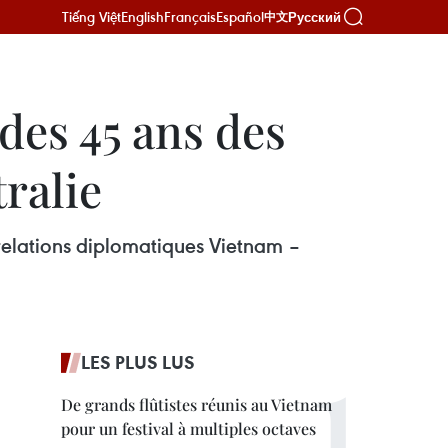
Tiếng Việt
English
Français
Español
Русский
中文
 des 45 ans des
ralie
 relations diplomatiques Vietnam –
LES PLUS LUS
De grands flûtistes réunis au Vietnam
pour un festival à multiples octaves