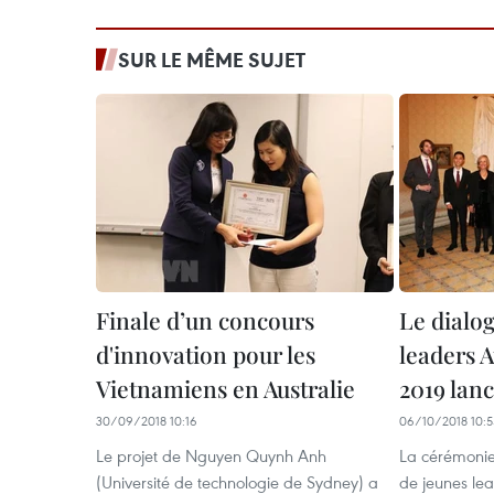
SUR LE MÊME SUJET
Finale d’un concours
Le dialo
d'innovation pour les
leaders 
Vietnamiens en Australie
2019 lan
30/09/2018 10:16
06/10/2018 10:5
Le projet de Nguyen Quynh Anh
La cérémonie
(Université de technologie de Sydney) a
de jeunes le