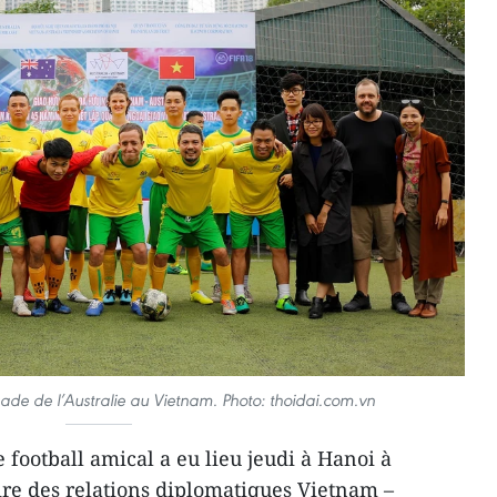
ade de l’Australie au Vietnam. Photo: thoidai.com.vn
 football amical a eu lieu jeudi à Hanoi à
ire des relations diplomatiques Vietnam –