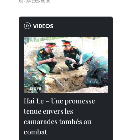
06/08/2026 00:30
VIDEOS
Hai Le – Une promesse
tenue envers les
camarades tombés au
combat