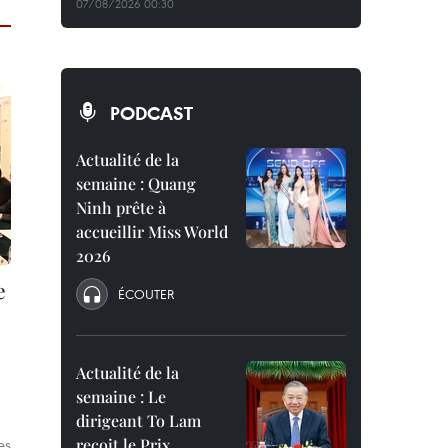
07/08/2026 00:30
PODCAST
Actualité de la
semaine : Quang
Ninh prête à
accueillir Miss World
2026
e
ÉCOUTER
Actualité de la
semaine : Le
dirigeant To Lam
es
reçoit le Prix