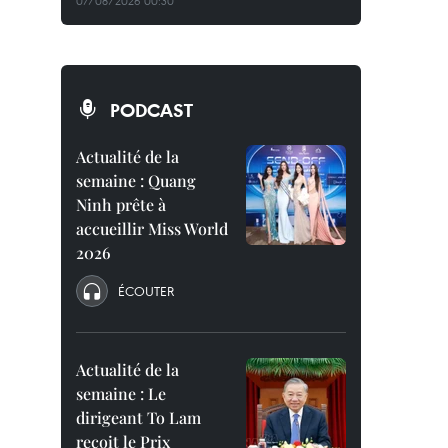
07/08/2026 00:30
PODCAST
Actualité de la
semaine : Quang
Ninh prête à
accueillir Miss World
2026
ÉCOUTER
Actualité de la
semaine : Le
dirigeant To Lam
reçoit le Prix