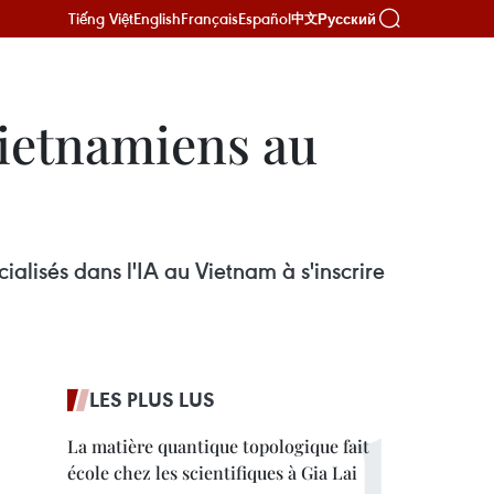
Tiếng Việt
English
Français
Español
Русский
中文
Vietnamiens au
ialisés dans l'IA au Vietnam à s'inscrire
LES PLUS LUS
La matière quantique topologique fait
école chez les scientifiques à Gia Lai