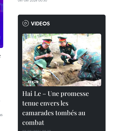
06/08/2026 00:30
VIDEOS
e
Hai Le – Une promesse
u
tenue envers les
camarades tombés au
us
combat