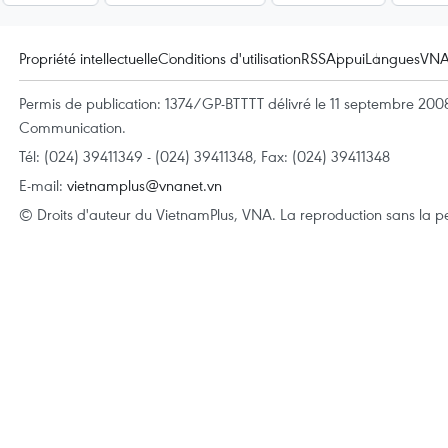
Propriété intellectuelle
Conditions d'utilisation
RSS
Appui
Langues
VN
Permis de publication: 1374/GP-BTTTT délivré le 11 septembre 2008 
Communication.
Tél: (024) 39411349 - (024) 39411348, Fax: (024) 39411348
E-mail:
vietnamplus@vnanet.vn
© Droits d'auteur du VietnamPlus, VNA. La reproduction sans la per