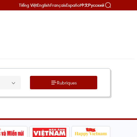
Tiếng Việt
English
Français
Español
Русский
中文
Rubriques