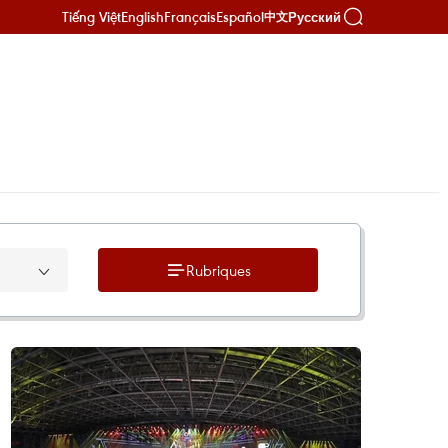
Tiếng Việt
English
Français
Español
Русский
中文
Rubriques