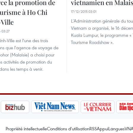
rce la promotion de
vietnamien en Malais
ourisme à Ho Chi
17/12/2015 03:01
Ville
L’Administration générale du to
Vietnam a organisé, le 16 déce
 03:27
Kuala Lumpur, le programme «
h-Ville est l'une des trois
Tourisme Roadshow ».
ions que l'agence de voyage de
 Johor (Malaisie) a choisi pour
 activités de promotion du
dans les temps à venir.
Propriété intellectuelle
Conditions d'utilisation
RSS
Appui
Langues
VN