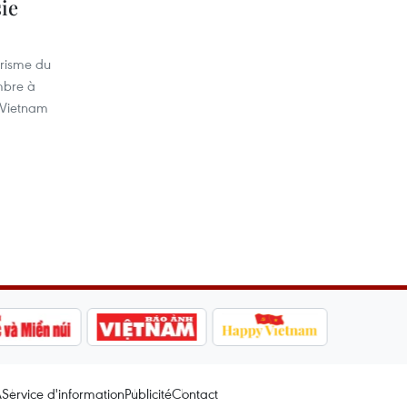
ie
urisme du
mbre à
 Vietnam
A
Service d'information
Publicité
Contact