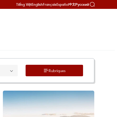
Tiếng Việt
English
Français
Español
Русский
中文
Rubriques