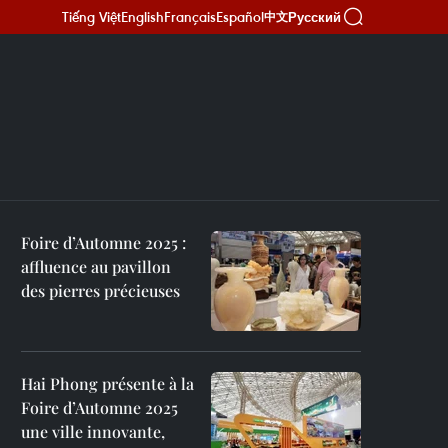
Tiếng Việt
English
Français
Español
Русский
中文
Foire d’Automne 2025 :
affluence au pavillon
des pierres précieuses
Hai Phong présente à la
Foire d’Automne 2025
une ville innovante,