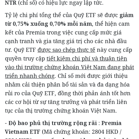
NTR
(chỉ số) có hiệu lực ngay lập tức.
Tỷ lệ chi phí tổng thể của Quỹ ETF sẽ được
giảm
từ 0,75% xuống 0,70% mỗi năm
, thể hiện cam
kết của Premia trong việc cung cấp mức giá
cạnh tranh và gia tăng giá trị cho các nhà đầu
tư. Quỹ ETF
được sao chép thực tế
này cung cấp
quyền truy cập
tiết kiệm chi phí và thuận tiện
vào thị trường chứng khoán Việt Nam đang phát
triển nhanh chóng
. Chỉ số mới được giới thiệu
nhằm cải thiện phân bổ tài sản và đa dạng hóa
rủi ro của Quỹ ETF, đồng thời phản ánh tốt hơn
các cơ hội từ sự tăng trưởng và phát triển liên
tục của thị trường chứng khoán Việt Nam.
-
Độ bao phủ thị trường rộng rãi
:
Premia
Vietnam ETF
(Mã chứng khoán:
2804 HKD
/