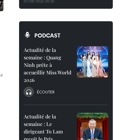
07/08/2026 00:30
PODCAST
Actualité de la
semaine : Quang
Ninh prête à
accueillir Miss World
pé
2026
ÉCOUTER
Actualité de la
semaine : Le
dirigeant To Lam
reçoit le Prix