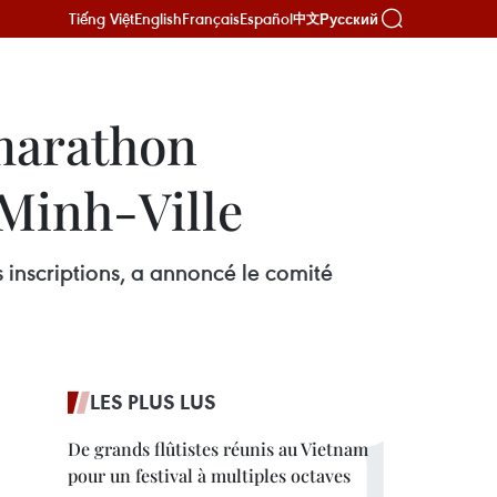
Tiếng Việt
English
Français
Español
Русский
中文
 marathon
Minh-Ville
 inscriptions, a annoncé le comité
LES PLUS LUS
De grands flûtistes réunis au Vietnam
pour un festival à multiples octaves