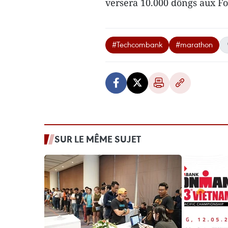
versera 10.000 dôngs aux Fo
#Techcombank
#marathon
SUR LE MÊME SUJET