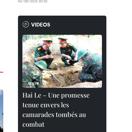
06/08/2026 00:30
VIDEOS
Hai Le – Une promesse
tenue envers les
camarades tombés au
combat