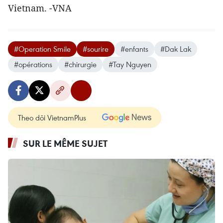
Vietnam. -VNA
#Operation Smile
#sourire
#enfants
#Dak Lak
#opérations
#chirurgie
#Tay Nguyen
Theo dõi VietnamPlus
SUR LE MÊME SUJET