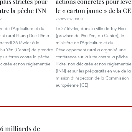
lus strictes pour
actions concrètes pour leve
ntre la pêche INN
le « carton jaune » de la CE
45
27/02/2025 08:31
re de l’Agriculture et du
Le 27 février, dans la ville de Tuy Hoa
t rural Phung Duc Tiên a
(province de Phu Yen, au Centre), le
redi 26 février à la
ministère de l'Agriculture et du
Phu Yên (Centre) de prendre
Développement rural a organisé une
lus fortes contre la pêche
conférence sur la lutte contre la pêche
 déclarée et non réglementée
illicite, non déclarée et non réglementée
(INN) et sur les préparatifs en vue de la
mission d’inspection de la Commission
européenne (CE).
6 milliards de