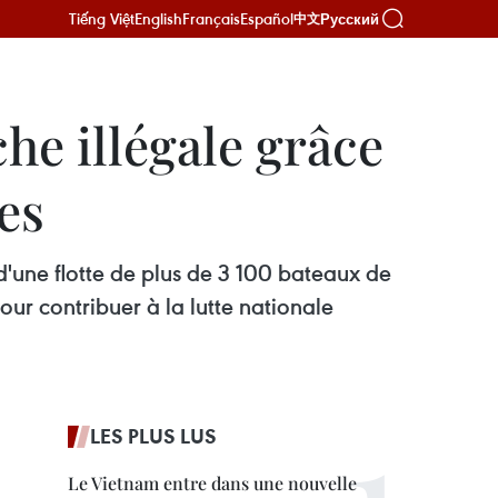
Tiếng Việt
English
Français
Español
Русский
中文
che illégale grâce
es
d'une flotte de plus de 3 100 bateaux de
our contribuer à la lutte nationale
LES PLUS LUS
Le Vietnam entre dans une nouvelle