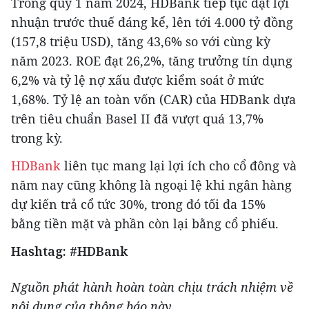
Trong quý 1 năm 2024, HDBank tiếp tục đạt lợi
nhuận trước thuế đáng kể, lên tới 4.000 tỷ đồng
(157,8 triệu USD), tăng 43,6% so với cùng kỳ
năm 2023. ROE đạt 26,2%, tăng trưởng tín dụng
6,2% và tỷ lệ nợ xấu được kiểm soát ở mức
1,68%. Tỷ lệ an toàn vốn (CAR) của HDBank dựa
trên tiêu chuẩn Basel II đã vượt quá 13,7%
trong kỳ.
HDBank
liên tục mang lại lợi ích cho cổ đông và
năm nay cũng không là ngoại lệ khi ngân hàng
dự kiến ​​trả cổ tức 30%, trong đó tối đa 15%
bằng tiền mặt và phần còn lại bằng cổ phiếu.
Hashtag: #HDBank
Nguồn phát hành hoàn toàn chịu trách nhiệm về
nội dung của thông báo này.