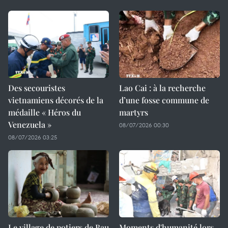
Des secouristes
Lao Cai : à la recherche
vietnamiens décorés de la
d’une fosse commune de
médaille « Héros du
martyrs
Venezuela »
08/07/2026 00:30
08/07/2026 03:25
Le village de potiers de Bau
Moments d'humanité lors