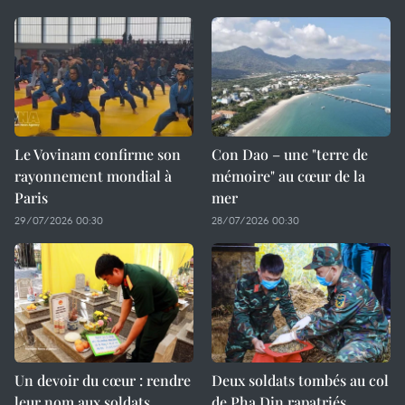
Le Vovinam confirme son
Con Dao – une "terre de
rayonnement mondial à
mémoire" au cœur de la
Paris
mer
29/07/2026 00:30
28/07/2026 00:30
Un devoir du cœur : rendre
Deux soldats tombés au col
leur nom aux soldats
de Pha Din rapatriés