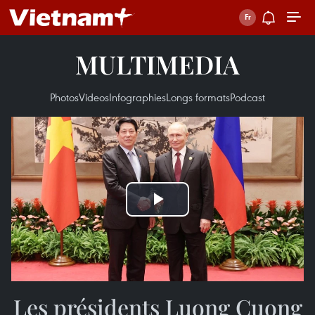
MULTIMEDIA
Photos
Videos
Infographies
Longs formats
Podcast
Play
Video
Les présidents Luong Cuong