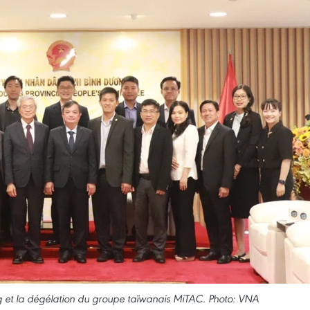
g et la dégélation du groupe taïwanais MiTAC. Photo: VNA